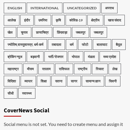
ENGLISH
INTERNATIONAL
UNCATEGORIZED
अपराध
आलेख
इंदौर
उमरिया
कृषि
कोविड-19
क्षेत्रीय
खास संवाद
खेल
चुनाव
छायाचित्र
छिंदवाड़ा
जबलपुर
जबलपुर
ज्योतिष,वास्तुशास्त्र, धर्म-कर्म
तबादला
धर्म
फोटो
बालाघाट
बैतूल
ब्रेकिंग न्यूज
बड़वानी
भर्ती/रोजगार
भोपाल
मंडला
मध्य प्रदेश
महाराष्ट्र
मौसम
रतलाम
राशिफल
राष्ट्रीय
रिजल्ट
लेख
विदिशा
व्यापार
शिक्षा
सतना
सागर
सामान्य ज्ञान
सिवनी
सीधी
स्वास्थ्य
CoverNews Social
Social menu is not set. You need to create menu and assign it