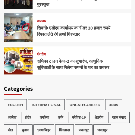
पुरस्कृत
अपराध
सिवनीः एडीएम कार्यालय का रीडर 20 हजार रुपये
रिश्वत लेते रंगे हाथों गिरफ्तार
क्षेत्रीय
राधिका टाउन फेज-2 का शुभारंभ, आधुनिक
सुविधाओं के साथ मिलेगा सपनों के घर का अवसर
Categories
ENGLISH
INTERNATIONAL
UNCATEGORIZED
अपराध
आलेख
इंदौर
उमरिया
कृषि
कोविड-19
क्षेत्रीय
खास संवाद
खेल
चुनाव
छायाचित्र
छिंदवाड़ा
जबलपुर
जबलपुर