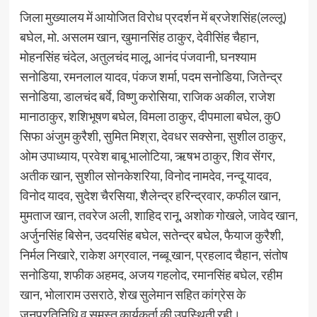
जिला मुख्यालय में आयोजित विरोध प्रदर्शन में ब्रजेशसिंह(लल्लू)
बघेल, मो. असलम खान, खुमानसिंह ठाकुर, देवीसिंह चैहान,
मोहनसिंह चंदेल, अतुलचंद मालू, आनंद पंजवानी, घनश्याम
सनोडिया, रमनलाल यादव, पंकज शर्मा, पदम सनोडिया, जितेन्द्र
सनोडिया, डालचंद बर्वे, विष्णु करोसिया, राजिक अकील, राजेश
मानाठाकुर, शशिभूषण बघेल, विमला ठाकुर, दीपमाला बघेल, कु0
सिफा अंजुम कुरैशी, सुमित मिश्रा, देवधर सक्सेना, सुशील ठाकुर,
ओम उपाध्याय, प्रवेश बाबू भालोटिया, ऋषभ ठाकुर, शिव सेंगर,
अतीक खान, सुशील सोनकेशरिया, विनोद नामदेव, नन्दू यादव,
विनोद यादव, सुदेश चैरसिया, शैलेन्द्र हरिन्द्रवार, कफील खान,
मुमताज खान, तवरेज अली, शाहिद रानू, अशोक गोखले, जावेद खान,
अर्जुनसिंह बिसेन, उदयसिंह बघेल, सतेन्द्र बघेल, फैयाज कुरैशी,
निर्मल निखारे, राकेश अग्रवाल, नब्बू खान, प्रहलाद चैहान, संतोष
सनोडिया, शफीक अहमद, अजय गहलोद, रमानसिंह बघेल, रहीम
खान, भोलाराम उसराठे, शेख सुलेमान सहित कांग्रेस के
जनप्रतिनिधि व समस्त कार्यकर्ता की उपस्थिती रही।