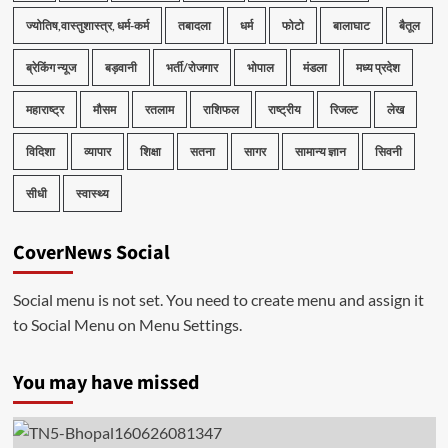
ज्योतिष,वास्तुशास्त्र, धर्म-कर्म
तबादला
धर्म
फोटो
बालाघाट
बैतूल
ब्रेकिंग न्यूज
बड़वानी
भर्ती/रोजगार
भोपाल
मंडला
मध्य प्रदेश
महाराष्ट्र
मौसम
रतलाम
राशिफल
राष्ट्रीय
रिजल्ट
लेख
विदिशा
व्यापार
शिक्षा
सतना
सागर
सामान्य ज्ञान
सिवनी
सीधी
स्वास्थ्य
CoverNews Social
Social menu is not set. You need to create menu and assign it
to Social Menu on Menu Settings.
You may have missed