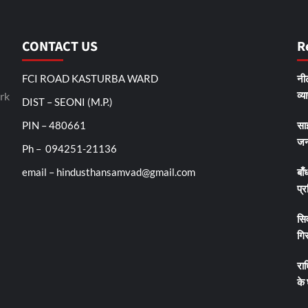
CONTACT US
R
FCI ROAD KASTURBA WARD
नीट
व्य
rk
DIST – SEONI (M.P.)
PIN – 480661
सा
जन
Ph – 094251-21136
email – hindusthansamvad@gmail.com
बाँ
प्र
सिव
गिर
रा
के