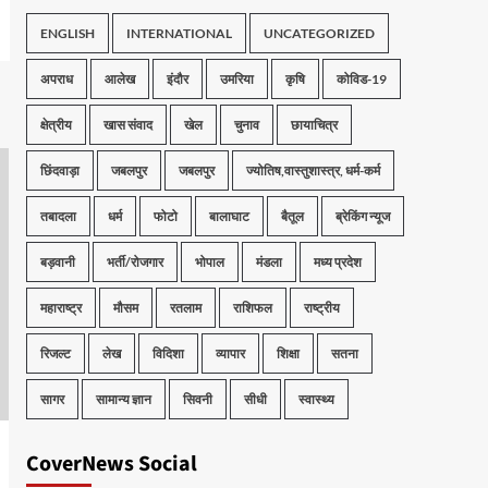
ENGLISH
INTERNATIONAL
UNCATEGORIZED
अपराध
आलेख
इंदौर
उमरिया
कृषि
कोविड-19
क्षेत्रीय
खास संवाद
खेल
चुनाव
छायाचित्र
छिंदवाड़ा
जबलपुर
जबलपुर
ज्योतिष,वास्तुशास्त्र, धर्म-कर्म
तबादला
धर्म
फोटो
बालाघाट
बैतूल
ब्रेकिंग न्यूज
बड़वानी
भर्ती/रोजगार
भोपाल
मंडला
मध्य प्रदेश
महाराष्ट्र
मौसम
रतलाम
राशिफल
राष्ट्रीय
रिजल्ट
लेख
विदिशा
व्यापार
शिक्षा
सतना
सागर
सामान्य ज्ञान
सिवनी
सीधी
स्वास्थ्य
CoverNews Social