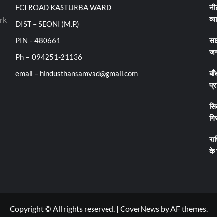
FCI ROAD KASTURBA WARD
नीट
व्य
rk
DIST – SEONI (M.P.)
PIN – 480661
सा
जन
Ph – 094251-21136
email – hindusthansamvad@gmail.com
बाँ
प्र
सिव
गिर
रा
के
Copyright © All rights reserved.
|
CoverNews
by AF themes.