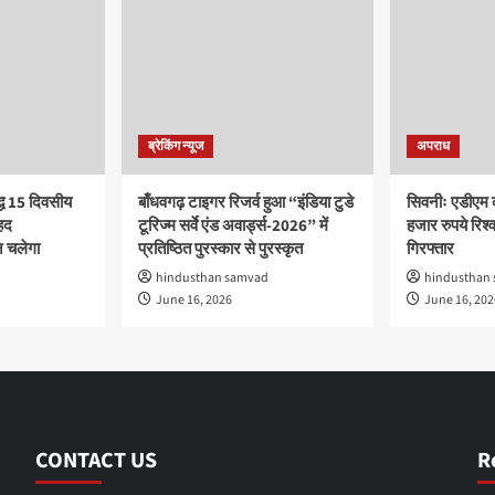
ब्रेकिंग न्यूज
अपराध
द्ध 15 दिवसीय
बाँधवगढ़ टाइगर रिजर्व हुआ “इंडिया टुडे
सिवनीः एडीएम 
हद
टूरिज्म सर्वे एंड अवार्ड्स-2026” में
हजार रुपये रिश्वत
 चलेगा
प्रतिष्ठित पुरस्कार से पुरस्कृत
गिरफ्तार
hindusthan samvad
hindusthan
June 16, 2026
June 16, 202
CONTACT US
R