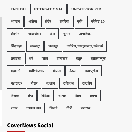
ENGLISH
INTERNATIONAL
UNCATEGORIZED
अपराध
आलेख
इंदौर
उमरिया
कृषि
कोविड-19
क्षेत्रीय
खास संवाद
खेल
चुनाव
छायाचित्र
छिंदवाड़ा
जबलपुर
जबलपुर
ज्योतिष,वास्तुशास्त्र, धर्म-कर्म
तबादला
धर्म
फोटो
बालाघाट
बैतूल
ब्रेकिंग न्यूज
बड़वानी
भर्ती/रोजगार
भोपाल
मंडला
मध्य प्रदेश
महाराष्ट्र
मौसम
रतलाम
राशिफल
राष्ट्रीय
रिजल्ट
लेख
विदिशा
व्यापार
शिक्षा
सतना
सागर
सामान्य ज्ञान
सिवनी
सीधी
स्वास्थ्य
CoverNews Social