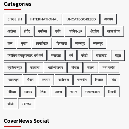
Categories
ENGLISH
INTERNATIONAL
UNCATEGORIZED
अपराध
आलेख
इंदौर
उमरिया
कृषि
कोविड-19
क्षेत्रीय
खास संवाद
खेल
चुनाव
छायाचित्र
छिंदवाड़ा
जबलपुर
जबलपुर
ज्योतिष,वास्तुशास्त्र, धर्म-कर्म
तबादला
धर्म
फोटो
बालाघाट
बैतूल
ब्रेकिंग न्यूज
बड़वानी
भर्ती/रोजगार
भोपाल
मंडला
मध्य प्रदेश
महाराष्ट्र
मौसम
रतलाम
राशिफल
राष्ट्रीय
रिजल्ट
लेख
विदिशा
व्यापार
शिक्षा
सतना
सागर
सामान्य ज्ञान
सिवनी
सीधी
स्वास्थ्य
CoverNews Social