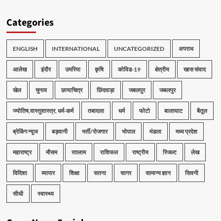
Categories
ENGLISH
INTERNATIONAL
UNCATEGORIZED
अपराध
आलेख
इंदौर
उमरिया
कृषि
कोविड-19
क्षेत्रीय
खास संवाद
खेल
चुनाव
छायाचित्र
छिंदवाड़ा
जबलपुर
जबलपुर
ज्योतिष,वास्तुशास्त्र, धर्म-कर्म
तबादला
धर्म
फोटो
बालाघाट
बैतूल
ब्रेकिंग न्यूज
बड़वानी
भर्ती/रोजगार
भोपाल
मंडला
मध्य प्रदेश
महाराष्ट्र
मौसम
रतलाम
राशिफल
राष्ट्रीय
रिजल्ट
लेख
विदिशा
व्यापार
शिक्षा
सतना
सागर
सामान्य ज्ञान
सिवनी
सीधी
स्वास्थ्य