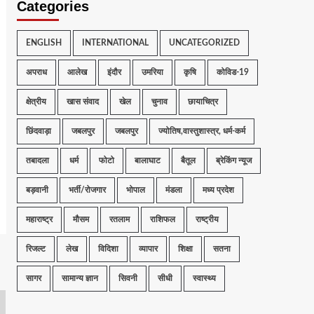
Categories
ENGLISH
INTERNATIONAL
UNCATEGORIZED
अपराध
आलेख
इंदौर
उमरिया
कृषि
कोविड-19
क्षेत्रीय
खास संवाद
खेल
चुनाव
छायाचित्र
छिंदवाड़ा
जबलपुर
जबलपुर
ज्योतिष,वास्तुशास्त्र, धर्म-कर्म
तबादला
धर्म
फोटो
बालाघाट
बैतूल
ब्रेकिंग न्यूज
बड़वानी
भर्ती/रोजगार
भोपाल
मंडला
मध्य प्रदेश
महाराष्ट्र
मौसम
रतलाम
राशिफल
राष्ट्रीय
रिजल्ट
लेख
विदिशा
व्यापार
शिक्षा
सतना
सागर
सामान्य ज्ञान
सिवनी
सीधी
स्वास्थ्य