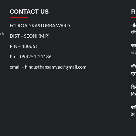
CONTACT US
R
FCI ROAD KASTURBA WARD
नीट
rk
की 
DIST – SEONI (M.P.)
PIN – 480661
सा
जन
Ph – 094251-21136
email – hindusthansamvad@gmail.com
बाँ
प्र
सिव
गिर
रा
के