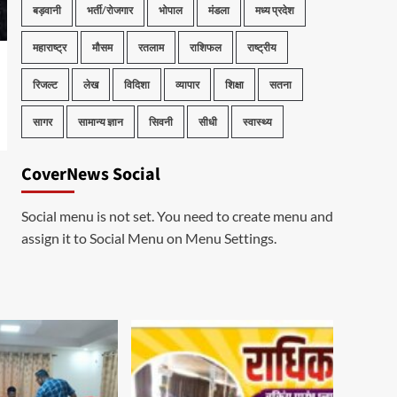
बड़वानी
भर्ती/रोजगार
भोपाल
मंडला
मध्य प्रदेश
महाराष्ट्र
मौसम
रतलाम
राशिफल
राष्ट्रीय
रिजल्ट
लेख
विदिशा
व्यापार
शिक्षा
सतना
सागर
सामान्य ज्ञान
सिवनी
सीधी
स्वास्थ्य
CoverNews Social
Social menu is not set. You need to create menu and
assign it to Social Menu on Menu Settings.