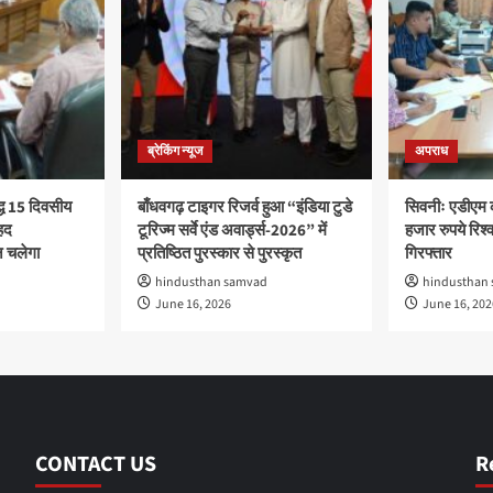
ब्रेकिंग न्यूज
अपराध
द्ध 15 दिवसीय
बाँधवगढ़ टाइगर रिजर्व हुआ “इंडिया टुडे
सिवनीः एडीएम 
हद
टूरिज्म सर्वे एंड अवार्ड्स-2026” में
हजार रुपये रिश्वत
 चलेगा
प्रतिष्ठित पुरस्कार से पुरस्कृत
गिरफ्तार
hindusthan samvad
hindusthan
June 16, 2026
June 16, 202
CONTACT US
R