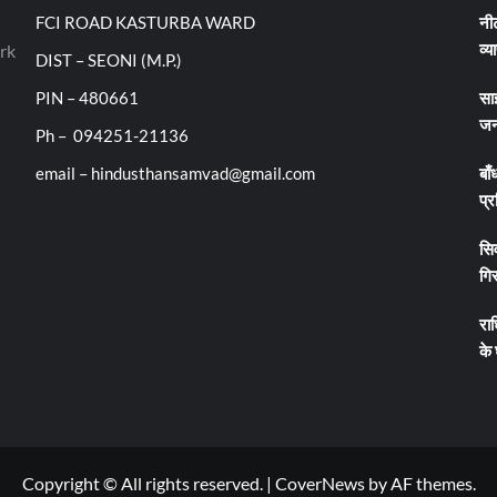
FCI ROAD KASTURBA WARD
नीट
व्य
rk
DIST – SEONI (M.P.)
PIN – 480661
सा
जन
Ph – 094251-21136
email – hindusthansamvad@gmail.com
बाँ
प्र
सिव
गिर
रा
के
Copyright © All rights reserved.
|
CoverNews
by AF themes.