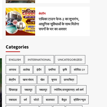
क्षेत्रीय
राधिका टाउन फेज-2 का शुभारंभ,
आधुनिक सुविधाओं के साथ मिलेगा
सपनों के घर का अवसर
Categories
ENGLISH
INTERNATIONAL
UNCATEGORIZED
अपराध
आलेख
इंदौर
उमरिया
कृषि
कोविड-19
क्षेत्रीय
खास संवाद
खेल
चुनाव
छायाचित्र
छिंदवाड़ा
जबलपुर
जबलपुर
ज्योतिष,वास्तुशास्त्र, धर्म-कर्म
तबादला
धर्म
फोटो
बालाघाट
बैतूल
ब्रेकिंग न्यूज