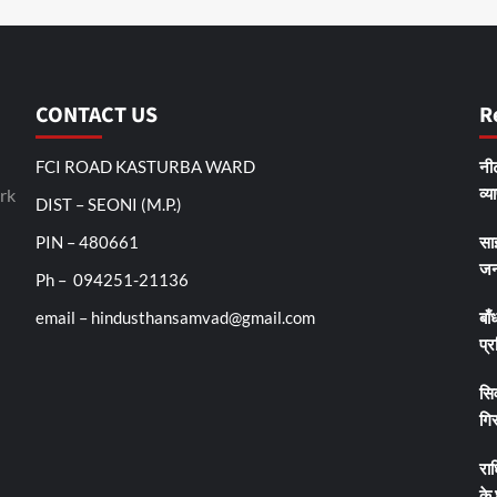
CONTACT US
R
FCI ROAD KASTURBA WARD
नीट
व्य
rk
DIST – SEONI (M.P.)
PIN – 480661
सा
जन
Ph – 094251-21136
email – hindusthansamvad@gmail.com
बाँ
प्र
सिव
गिर
रा
के