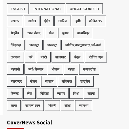
ENGLISH
INTERNATIONAL
UNCATEGORIZED
अपराध
आलेख
इंदौर
उमरिया
कृषि
कोविड-19
क्षेत्रीय
खास संवाद
खेल
चुनाव
छायाचित्र
छिंदवाड़ा
जबलपुर
जबलपुर
ज्योतिष,वास्तुशास्त्र, धर्म-कर्म
तबादला
धर्म
फोटो
बालाघाट
बैतूल
ब्रेकिंग न्यूज
बड़वानी
भर्ती/रोजगार
भोपाल
मंडला
मध्य प्रदेश
महाराष्ट्र
मौसम
रतलाम
राशिफल
राष्ट्रीय
रिजल्ट
लेख
विदिशा
व्यापार
शिक्षा
सतना
सागर
सामान्य ज्ञान
सिवनी
सीधी
स्वास्थ्य
CoverNews Social