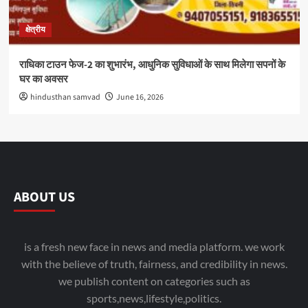
क्षेत्रीय
राधिका टाउन फेज-2 का शुभारंभ, आधुनिक सुविधाओं के साथ मिलेगा सपनों के
घर का अवसर
hindusthan samvad
June 16, 2026
ABOUT US
is a fresh new face in news and media platform. we work
with the believe of truth, fairness, and credibility in news.
we publish content on categories such as
sports,news,lifestyle,politics.