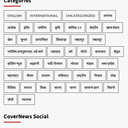
Categories
ENGLISH
INTERNATIONAL
UNCATEGORIZED
अपराध
आलेख
इंदौर
उमरिया
कृषि
कोविड-19
क्षेत्रीय
खास संवाद
खेल
चुनाव
छायाचित्र
छिंदवाड़ा
जबलपुर
जबलपुर
ज्योतिष,वास्तुशास्त्र, धर्म-कर्म
तबादला
धर्म
फोटो
बालाघाट
बैतूल
ब्रेकिंग न्यूज
बड़वानी
भर्ती/रोजगार
भोपाल
मंडला
मध्य प्रदेश
महाराष्ट्र
मौसम
रतलाम
राशिफल
राष्ट्रीय
रिजल्ट
लेख
विदिशा
व्यापार
शिक्षा
सतना
सागर
सामान्य ज्ञान
सिवनी
सीधी
स्वास्थ्य
CoverNews Social