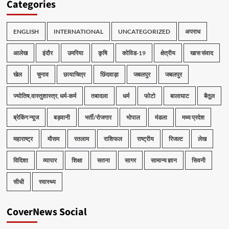
Categories
ENGLISH
INTERNATIONAL
UNCATEGORIZED
अपराध
आलेख
इंदौर
उमरिया
कृषि
कोविड-19
क्षेत्रीय
खास संवाद
खेल
चुनाव
छायाचित्र
छिंदवाड़ा
जबलपुर
जबलपुर
ज्योतिष,वास्तुशास्त्र, धर्म-कर्म
तबादला
धर्म
फोटो
बालाघाट
बैतूल
ब्रेकिंग न्यूज
बड़वानी
भर्ती/रोजगार
भोपाल
मंडला
मध्य प्रदेश
महाराष्ट्र
मौसम
रतलाम
राशिफल
राष्ट्रीय
रिजल्ट
लेख
विदिशा
व्यापार
शिक्षा
सतना
सागर
सामान्य ज्ञान
सिवनी
सीधी
स्वास्थ्य
CoverNews Social