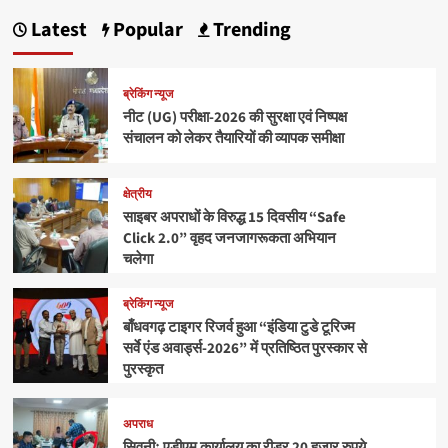
Latest
Popular
Trending
ब्रेकिंग न्यूज
नीट (UG) परीक्षा-2026 की सुरक्षा एवं निष्पक्ष
संचालन को लेकर तैयारियों की व्यापक समीक्षा
क्षेत्रीय
साइबर अपराधों के विरुद्ध 15 दिवसीय “Safe
Click 2.0” वृहद जनजागरूकता अभियान
चलेगा
ब्रेकिंग न्यूज
बाँधवगढ़ टाइगर रिजर्व हुआ “इंडिया टुडे टूरिज्म
सर्वे एंड अवार्ड्स-2026” में प्रतिष्ठित पुरस्कार से
पुरस्कृत
अपराध
सिवनीः एडीएम कार्यालय का रीडर 20 हजार रुपये