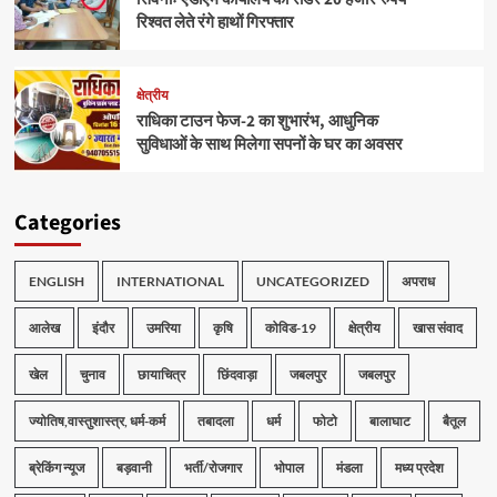
रिश्वत लेते रंगे हाथों गिरफ्तार
क्षेत्रीय
राधिका टाउन फेज-2 का शुभारंभ, आधुनिक
सुविधाओं के साथ मिलेगा सपनों के घर का अवसर
Categories
ENGLISH
INTERNATIONAL
UNCATEGORIZED
अपराध
आलेख
इंदौर
उमरिया
कृषि
कोविड-19
क्षेत्रीय
खास संवाद
खेल
चुनाव
छायाचित्र
छिंदवाड़ा
जबलपुर
जबलपुर
ज्योतिष,वास्तुशास्त्र, धर्म-कर्म
तबादला
धर्म
फोटो
बालाघाट
बैतूल
ब्रेकिंग न्यूज
बड़वानी
भर्ती/रोजगार
भोपाल
मंडला
मध्य प्रदेश