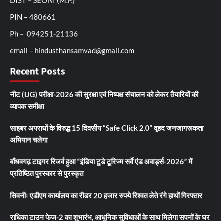
DIST – SEONI (M.P.)
PIN – 480661
Ph – 094251-21136
email – hindusthansamvad@gmail.com
Recent Posts
नीट (UG) परीक्षा-2026 की सुरक्षा एवं निष्पक्ष संचालन को लेकर तैयारियों की
व्यापक समीक्षा
साइबर अपराधों के विरुद्ध 15 दिवसीय “Safe Click 2.0” वृहद जनजागरूकता
अभियान चलेगा
बाँधवगढ़ टाइगर रिजर्व हुआ “इंडिया टुडे टूरिज्म सर्वे एंड अवार्ड्स-2026” में
प्रतिष्ठित पुरस्कार से पुरस्कृत
सिवनीः एडीएम कार्यालय का रीडर 20 हजार रुपये रिश्वत लेते रंगे हाथों गिरफ्तार
राधिका टाउन फेज-2 का शुभारंभ, आधुनिक सुविधाओं के साथ मिलेगा सपनों के घर