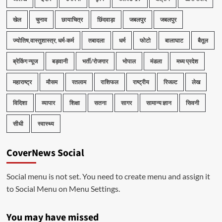
खेल
चुनाव
छायाचित्र
छिंदवाड़ा
जबलपुर
जबलपुर
ज्योतिष,वास्तुशास्त्र, धर्म-कर्म
तबादला
धर्म
फोटो
बालाघाट
बैतूल
ब्रेकिंग न्यूज
बड़वानी
भर्ती/रोजगार
भोपाल
मंडला
मध्य प्रदेश
महाराष्ट्र
मौसम
रतलाम
राशिफल
राष्ट्रीय
रिजल्ट
लेख
विदिशा
व्यापार
शिक्षा
सतना
सागर
सामान्य ज्ञान
सिवनी
सीधी
स्वास्थ्य
CoverNews Social
Social menu is not set. You need to create menu and assign it
to Social Menu on Menu Settings.
You may have missed