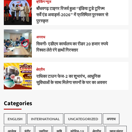
ब्रेकिंग न्यूज
बाँधवगढ़ टाइगर रिजर्व हुआ “इंडिया टुडे टूरिज्म
सर्वे एंड अवार्ड्स-2026” में प्रतिष्ठित पुरस्कार से
पुरस्कृत
अपराध
सिवनीः एडीएम कार्यालय का रीडर 20 हजार रुपये
रिश्वत लेते रंगे हाथों गिरफ्तार
क्षेत्रीय
राधिका टाउन फेज-2 का शुभारंभ, आधुनिक
सुविधाओं के साथ मिलेगा सपनों के घर का अवसर
Categories
ENGLISH
INTERNATIONAL
UNCATEGORIZED
अपराध
आलेख
इंदौर
उमरिया
कृषि
कोविड-19
क्षेत्रीय
खास संवाद