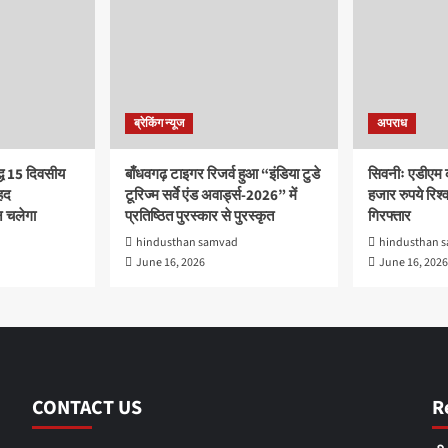
ब्रेकिंग न्यूज
अपराध
द्ध 15 दिवसीय
बाँधवगढ़ टाइगर रिजर्व हुआ “इंडिया टुडे
सिवनीः एडीएम 
हद
टूरिज्म सर्वे एंड अवार्ड्स-2026” में
हजार रुपये रिश्वत
 चलेगा
प्रतिष्ठित पुरस्कार से पुरस्कृत
गिरफ्तार
hindusthan samvad
hindusthan 
June 16, 2026
June 16, 2026
CONTACT US
R