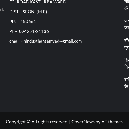
FCI ROAD KASTURBA WARD
नीट
rk
की 
DIST – SEONI (M.P.)
PIN – 480661
सा
जन
Ph – 094251-21136
email – hindusthansamvad@gmail.com
बाँ
प्र
सिव
गिर
रा
के
Copyright © All rights reserved.
|
CoverNews
by AF themes.