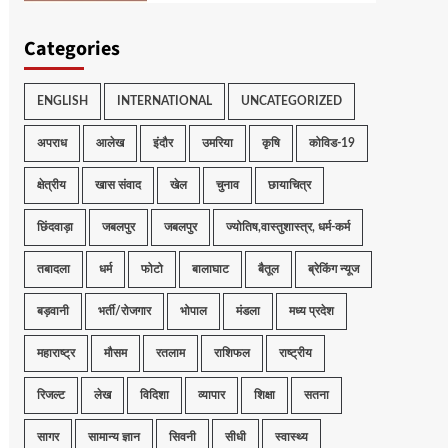
Categories
ENGLISH
INTERNATIONAL
UNCATEGORIZED
अपराध
आलेख
इंदौर
उमरिया
कृषि
कोविड-19
क्षेत्रीय
खास संवाद
खेल
चुनाव
छायाचित्र
छिंदवाड़ा
जबलपुर
जबलपुर
ज्योतिष,वास्तुशास्त्र, धर्म-कर्म
तबादला
धर्म
फोटो
बालाघाट
बैतूल
ब्रेकिंग न्यूज
बड़वानी
भर्ती/रोजगार
भोपाल
मंडला
मध्य प्रदेश
महाराष्ट्र
मौसम
रतलाम
राशिफल
राष्ट्रीय
रिजल्ट
लेख
विदिशा
व्यापार
शिक्षा
सतना
सागर
सामान्य ज्ञान
सिवनी
सीधी
स्वास्थ्य