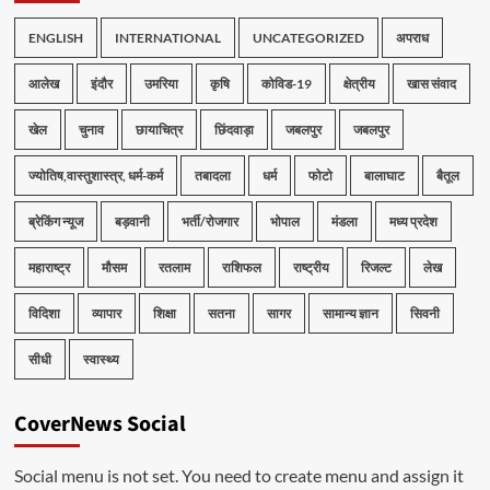
ENGLISH
INTERNATIONAL
UNCATEGORIZED
अपराध
आलेख
इंदौर
उमरिया
कृषि
कोविड-19
क्षेत्रीय
खास संवाद
खेल
चुनाव
छायाचित्र
छिंदवाड़ा
जबलपुर
जबलपुर
ज्योतिष,वास्तुशास्त्र, धर्म-कर्म
तबादला
धर्म
फोटो
बालाघाट
बैतूल
ब्रेकिंग न्यूज
बड़वानी
भर्ती/रोजगार
भोपाल
मंडला
मध्य प्रदेश
महाराष्ट्र
मौसम
रतलाम
राशिफल
राष्ट्रीय
रिजल्ट
लेख
विदिशा
व्यापार
शिक्षा
सतना
सागर
सामान्य ज्ञान
सिवनी
सीधी
स्वास्थ्य
CoverNews Social
Social menu is not set. You need to create menu and assign it