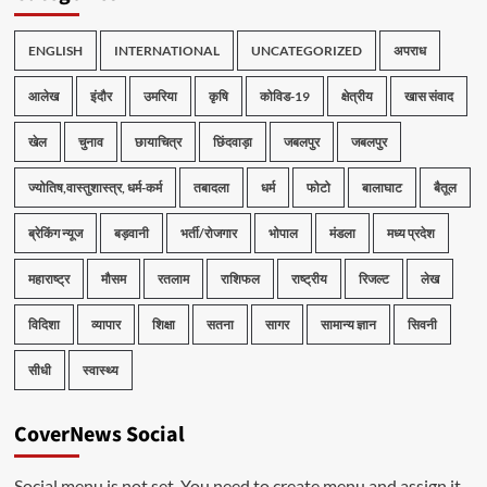
ENGLISH
INTERNATIONAL
UNCATEGORIZED
अपराध
आलेख
इंदौर
उमरिया
कृषि
कोविड-19
क्षेत्रीय
खास संवाद
खेल
चुनाव
छायाचित्र
छिंदवाड़ा
जबलपुर
जबलपुर
ज्योतिष,वास्तुशास्त्र, धर्म-कर्म
तबादला
धर्म
फोटो
बालाघाट
बैतूल
ब्रेकिंग न्यूज
बड़वानी
भर्ती/रोजगार
भोपाल
मंडला
मध्य प्रदेश
महाराष्ट्र
मौसम
रतलाम
राशिफल
राष्ट्रीय
रिजल्ट
लेख
विदिशा
व्यापार
शिक्षा
सतना
सागर
सामान्य ज्ञान
सिवनी
सीधी
स्वास्थ्य
CoverNews Social
Social menu is not set. You need to create menu and assign it