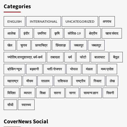
Categories
ENGLISH
INTERNATIONAL
UNCATEGORIZED
अपराध
आलेख
इंदौर
उमरिया
कृषि
कोविड-19
क्षेत्रीय
खास संवाद
खेल
चुनाव
छायाचित्र
छिंदवाड़ा
जबलपुर
जबलपुर
ज्योतिष,वास्तुशास्त्र, धर्म-कर्म
तबादला
धर्म
फोटो
बालाघाट
बैतूल
ब्रेकिंग न्यूज
बड़वानी
भर्ती/रोजगार
भोपाल
मंडला
मध्य प्रदेश
महाराष्ट्र
मौसम
रतलाम
राशिफल
राष्ट्रीय
रिजल्ट
लेख
विदिशा
व्यापार
शिक्षा
सतना
सागर
सामान्य ज्ञान
सिवनी
सीधी
स्वास्थ्य
CoverNews Social