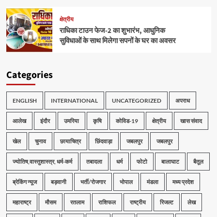
क्षेत्रीय
राधिका टाउन फेज-2 का शुभारंभ, आधुनिक
सुविधाओं के साथ मिलेगा सपनों के घर का अवसर
Categories
ENGLISH
INTERNATIONAL
UNCATEGORIZED
अपराध
आलेख
इंदौर
उमरिया
कृषि
कोविड-19
क्षेत्रीय
खास संवाद
खेल
चुनाव
छायाचित्र
छिंदवाड़ा
जबलपुर
जबलपुर
ज्योतिष,वास्तुशास्त्र, धर्म-कर्म
तबादला
धर्म
फोटो
बालाघाट
बैतूल
ब्रेकिंग न्यूज
बड़वानी
भर्ती/रोजगार
भोपाल
मंडला
मध्य प्रदेश
महाराष्ट्र
मौसम
रतलाम
राशिफल
राष्ट्रीय
रिजल्ट
लेख