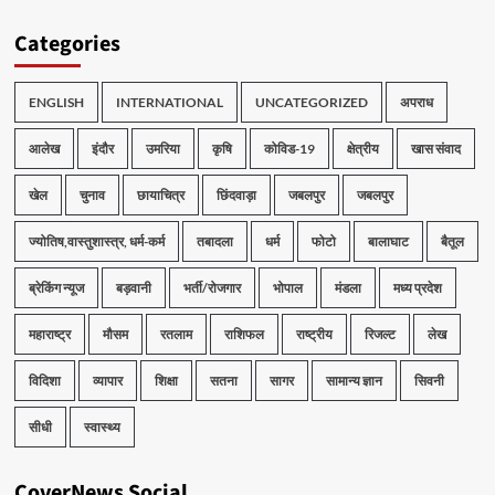
Categories
ENGLISH
INTERNATIONAL
UNCATEGORIZED
अपराध
आलेख
इंदौर
उमरिया
कृषि
कोविड-19
क्षेत्रीय
खास संवाद
खेल
चुनाव
छायाचित्र
छिंदवाड़ा
जबलपुर
जबलपुर
ज्योतिष,वास्तुशास्त्र, धर्म-कर्म
तबादला
धर्म
फोटो
बालाघाट
बैतूल
ब्रेकिंग न्यूज
बड़वानी
भर्ती/रोजगार
भोपाल
मंडला
मध्य प्रदेश
महाराष्ट्र
मौसम
रतलाम
राशिफल
राष्ट्रीय
रिजल्ट
लेख
विदिशा
व्यापार
शिक्षा
सतना
सागर
सामान्य ज्ञान
सिवनी
सीधी
स्वास्थ्य
CoverNews Social