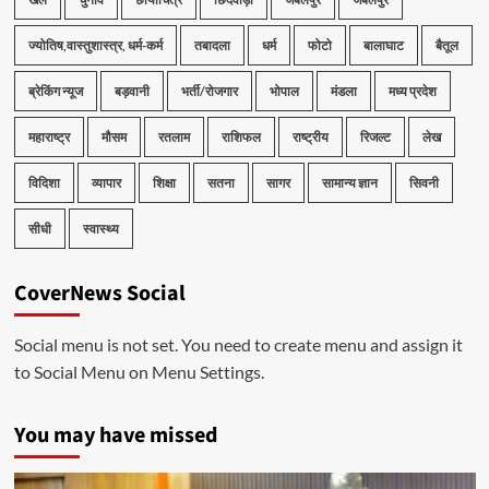
ज्योतिष,वास्तुशास्त्र, धर्म-कर्म
तबादला
धर्म
फोटो
बालाघाट
बैतूल
ब्रेकिंग न्यूज
बड़वानी
भर्ती/रोजगार
भोपाल
मंडला
मध्य प्रदेश
महाराष्ट्र
मौसम
रतलाम
राशिफल
राष्ट्रीय
रिजल्ट
लेख
विदिशा
व्यापार
शिक्षा
सतना
सागर
सामान्य ज्ञान
सिवनी
सीधी
स्वास्थ्य
CoverNews Social
Social menu is not set. You need to create menu and assign it
to Social Menu on Menu Settings.
You may have missed