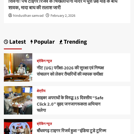
सिवनीः पेंच टाइगर रिजर्व के चिखलापानी मंदिर में घुसे छह माह के बाघ
शावक, मादा बाघ की तलाश जारी
hindusthan samvad
February 2, 2026
Latest
Popular
Trending
ब्रेकिंग न्यूज
नीट (UG) परीक्षा-2026 की सुरक्षा एवं निष्पक्ष
संचालन को लेकर तैयारियों की व्यापक समीक्षा
क्षेत्रीय
साइबर अपराधों के विरुद्ध 15 दिवसीय “Safe
Click 2.0” वृहद जनजागरूकता अभियान
चलेगा
ब्रेकिंग न्यूज
बाँधवगढ़ टाइगर रिजर्व हुआ “इंडिया टुडे टूरिज्म