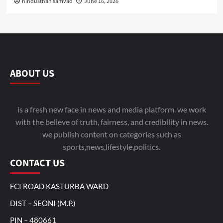
hindusthan samvad
June 16, 2026
ABOUT US
is a fresh new face in news and media platform. we work
with the believe of truth, fairness, and credibility in news.
we publish content on categories such as
sports,news,lifestyle,politics.
CONTACT US
FCI ROAD KASTURBA WARD
DIST – SEONI (M.P.)
PIN – 480661