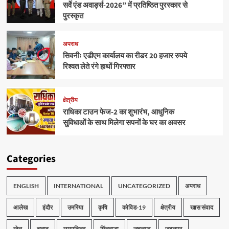
सर्वे एंड अवार्ड्स-2026” में प्रतिष्ठित पुरस्कार से
पुरस्कृत
अपराध
सिवनीः एडीएम कार्यालय का रीडर 20 हजार रुपये
रिश्वत लेते रंगे हाथों गिरफ्तार
क्षेत्रीय
राधिका टाउन फेज-2 का शुभारंभ, आधुनिक
सुविधाओं के साथ मिलेगा सपनों के घर का अवसर
Categories
ENGLISH
INTERNATIONAL
UNCATEGORIZED
अपराध
आलेख
इंदौर
उमरिया
कृषि
कोविड-19
क्षेत्रीय
खास संवाद
खेल
चुनाव
छायाचित्र
छिंदवाड़ा
जबलपुर
जबलपुर