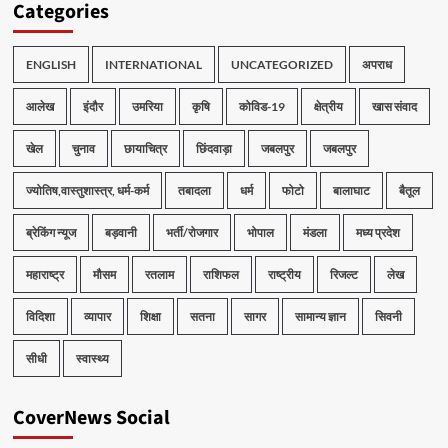
Categories
ENGLISH
INTERNATIONAL
UNCATEGORIZED
अपराध
आलेख
इंदौर
उमरिया
कृषि
कोविड-19
क्षेत्रीय
खास संवाद
खेल
चुनाव
छायाचित्र
छिंदवाड़ा
जबलपुर
जबलपुर
ज्योतिष,वास्तुशास्त्र, धर्म-कर्म
तबादला
धर्म
फोटो
बालाघाट
बैतूल
ब्रेकिंग न्यूज
बड़वानी
भर्ती/रोजगार
भोपाल
मंडला
मध्य प्रदेश
महाराष्ट्र
मौसम
रतलाम
राशिफल
राष्ट्रीय
रिजल्ट
लेख
विदिशा
व्यापार
शिक्षा
सतना
सागर
सामान्य ज्ञान
सिवनी
सीधी
स्वास्थ्य
CoverNews Social