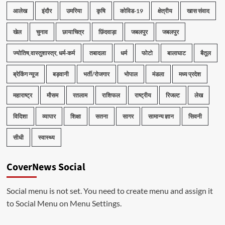
आलेख
इंदौर
उमरिया
कृषि
कोविड-19
क्षेत्रीय
खास संवाद
खेल
चुनाव
छायाचित्र
छिंदवाड़ा
जबलपुर
जबलपुर
ज्योतिष,वास्तुशास्त्र, धर्म-कर्म
तबादला
धर्म
फोटो
बालाघाट
बैतूल
ब्रेकिंग न्यूज
बड़वानी
भर्ती/रोजगार
भोपाल
मंडला
मध्य प्रदेश
महाराष्ट्र
मौसम
रतलाम
राशिफल
राष्ट्रीय
रिजल्ट
लेख
विदिशा
व्यापार
शिक्षा
सतना
सागर
सामान्य ज्ञान
सिवनी
सीधी
स्वास्थ्य
CoverNews Social
Social menu is not set. You need to create menu and assign it
to Social Menu on Menu Settings.