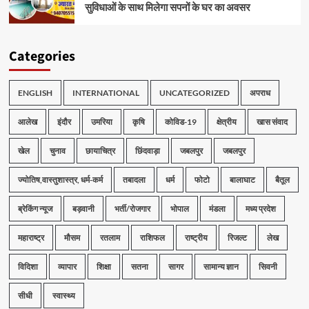
सुविधाओं के साथ मिलेगा सपनों के घर का अवसर
Categories
ENGLISH
INTERNATIONAL
UNCATEGORIZED
अपराध
आलेख
इंदौर
उमरिया
कृषि
कोविड-19
क्षेत्रीय
खास संवाद
खेल
चुनाव
छायाचित्र
छिंदवाड़ा
जबलपुर
जबलपुर
ज्योतिष,वास्तुशास्त्र, धर्म-कर्म
तबादला
धर्म
फोटो
बालाघाट
बैतूल
ब्रेकिंग न्यूज
बड़वानी
भर्ती/रोजगार
भोपाल
मंडला
मध्य प्रदेश
महाराष्ट्र
मौसम
रतलाम
राशिफल
राष्ट्रीय
रिजल्ट
लेख
विदिशा
व्यापार
शिक्षा
सतना
सागर
सामान्य ज्ञान
सिवनी
सीधी
स्वास्थ्य