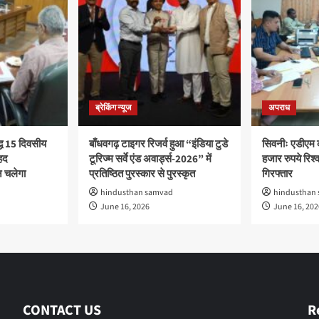
ब्रेकिंग न्यूज
अपराध
द्ध 15 दिवसीय
बाँधवगढ़ टाइगर रिजर्व हुआ “इंडिया टुडे
सिवनीः एडीएम 
हद
टूरिज्म सर्वे एंड अवार्ड्स-2026” में
हजार रुपये रिश्वत
 चलेगा
प्रतिष्ठित पुरस्कार से पुरस्कृत
गिरफ्तार
hindusthan samvad
hindusthan
June 16, 2026
June 16, 202
CONTACT US
R