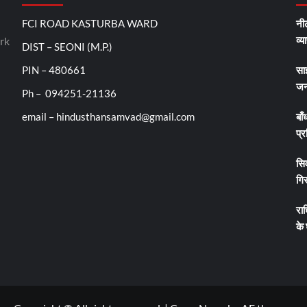
FCI ROAD KASTURBA WARD
नीट
व्य
rk
DIST – SEONI (M.P.)
PIN – 480661
सा
जन
Ph – 094251-21136
email – hindusthansamvad@gmail.com
बाँ
प्र
सिव
गिर
रा
के