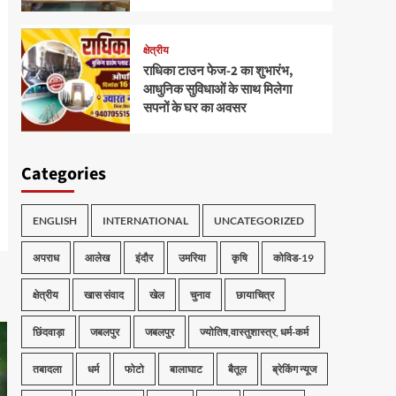
क्षेत्रीय
राधिका टाउन फेज-2 का शुभारंभ,
आधुनिक सुविधाओं के साथ मिलेगा
सपनों के घर का अवसर
Categories
ENGLISH
INTERNATIONAL
UNCATEGORIZED
अपराध
आलेख
इंदौर
उमरिया
कृषि
कोविड-19
क्षेत्रीय
खास संवाद
खेल
चुनाव
छायाचित्र
छिंदवाड़ा
जबलपुर
जबलपुर
ज्योतिष,वास्तुशास्त्र, धर्म-कर्म
तबादला
धर्म
फोटो
बालाघाट
बैतूल
ब्रेकिंग न्यूज