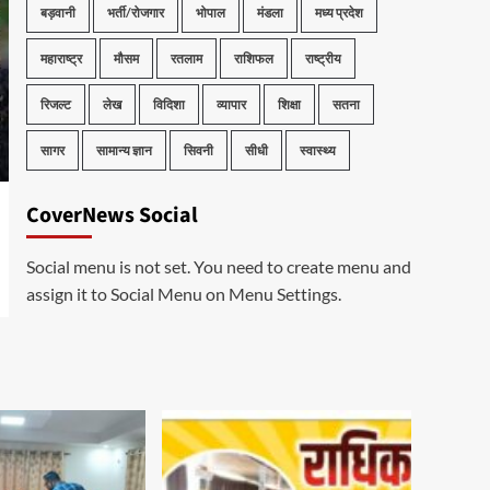
बड़वानी
भर्ती/रोजगार
भोपाल
मंडला
मध्य प्रदेश
महाराष्ट्र
मौसम
रतलाम
राशिफल
राष्ट्रीय
रिजल्ट
लेख
विदिशा
व्यापार
शिक्षा
सतना
सागर
सामान्य ज्ञान
सिवनी
सीधी
स्वास्थ्य
CoverNews Social
Social menu is not set. You need to create menu and
assign it to Social Menu on Menu Settings.