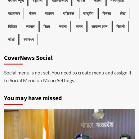
ब्रेकिंग न्यूज
बड़वानी
भर्ती/रोजगार
भोपाल
मंडला
मध्य प्रदेश
महाराष्ट्र
मौसम
रतलाम
राशिफल
राष्ट्रीय
रिजल्ट
लेख
विदिशा
व्यापार
शिक्षा
सतना
सागर
सामान्य ज्ञान
सिवनी
सीधी
स्वास्थ्य
CoverNews Social
Social menu is not set. You need to create menu and assign it
to Social Menu on Menu Settings.
You may have missed