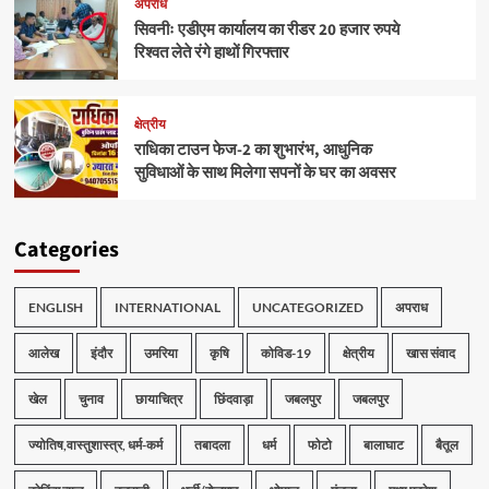
अपराध
सिवनीः एडीएम कार्यालय का रीडर 20 हजार रुपये
रिश्वत लेते रंगे हाथों गिरफ्तार
क्षेत्रीय
राधिका टाउन फेज-2 का शुभारंभ, आधुनिक
सुविधाओं के साथ मिलेगा सपनों के घर का अवसर
Categories
ENGLISH
INTERNATIONAL
UNCATEGORIZED
अपराध
आलेख
इंदौर
उमरिया
कृषि
कोविड-19
क्षेत्रीय
खास संवाद
खेल
चुनाव
छायाचित्र
छिंदवाड़ा
जबलपुर
जबलपुर
ज्योतिष,वास्तुशास्त्र, धर्म-कर्म
तबादला
धर्म
फोटो
बालाघाट
बैतूल