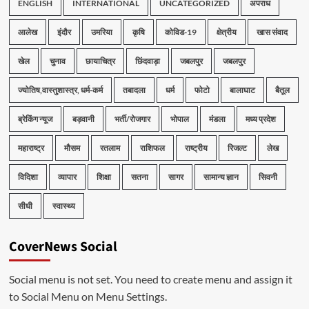
ENGLISH
INTERNATIONAL
UNCATEGORIZED
अपराध
आलेख
इंदौर
उमरिया
कृषि
कोविड-19
क्षेत्रीय
खास संवाद
खेल
चुनाव
छायाचित्र
छिंदवाड़ा
जबलपुर
जबलपुर
ज्योतिष,वास्तुशास्त्र, धर्म-कर्म
तबादला
धर्म
फोटो
बालाघाट
बैतूल
ब्रेकिंग न्यूज
बड़वानी
भर्ती/रोजगार
भोपाल
मंडला
मध्य प्रदेश
महाराष्ट्र
मौसम
रतलाम
राशिफल
राष्ट्रीय
रिजल्ट
लेख
विदिशा
व्यापार
शिक्षा
सतना
सागर
सामान्य ज्ञान
सिवनी
सीधी
स्वास्थ्य
CoverNews Social
Social menu is not set. You need to create menu and assign it
to Social Menu on Menu Settings.