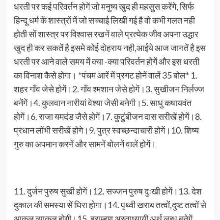
धरती पर कई परिवर्तन होगें जो मनुष्य खुद ही महसुस करेंगे, सिर्फ
हिन्दू धर्म कें शास्त्रों में जो सच्चाई लिखी गई है वो कभी गलत नही
होती सों शास्त्र पर विश्वास रखनें वाले प्रत्येक जीव अपना उद्धार
खुद ही कर सकतें है इसमे कोई दोहराय नही,आईये आज जानतें है इस
धरती पर आने वाले समय में क्या -क्या परिवर्तन होगें और इस धरती
का विनाश कैसे होगा। *प॔चम आरें में प्रगट होनें वालें 35 बोल* 1.
शहर गाँव जेसे होगें।2. गाँव श्मशान जेसे होगें।3. सुखीजन निर्लज्ज
बनेंगें।4. कुलवान नारीयां वेश्या जेसी बनेगी।5. साधु कषायवंत
होगें।6. राजा यमदंड जैसे होगें।7. कुटुंबीजन दास सरीखें होगें।8.
प्रधान लोंभी सरीखें होगे।9. पुत्र स्वच्छन्दाचारी होगें।10. शिष्य
गुरु का अपमान करनें और सामनें बोलनें वालें होगें।
11. दुर्जन पुरुष सुखी होगें।12. सज्जन पुरुष दुःखी होगें।13. देश
दुकाल की समस्या सें घिरा होगा।14. पृथ्वी खराब तत्वों,दुष्ट तत्वों से
आकुल व्याकुल होगी।15. ब्राम्हण अस्वाध्यायी अर्थ लुब्ध बनेगें,