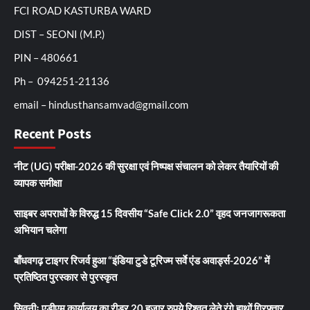
FCI ROAD KASTURBA WARD
DIST – SEONI (M.P.)
PIN – 480661
Ph – 094251-21136
email – hindusthansamvad@gmail.com
Recent Posts
नीट (UG) परीक्षा-2026 की सुरक्षा एवं निष्पक्ष संचालन को लेकर तैयारियों की
व्यापक समीक्षा
साइबर अपराधों के विरुद्ध 15 दिवसीय “Safe Click 2.0” वृहद जनजागरूकता
अभियान चलेगा
बाँधवगढ़ टाइगर रिजर्व हुआ “इंडिया टुडे टूरिज्म सर्वे एंड अवार्ड्स-2026” में
प्रतिष्ठित पुरस्कार से पुरस्कृत
सिवनीः एडीएम कार्यालय का रीडर 20 हजार रुपये रिश्वत लेते रंगे हाथों गिरफ्तार