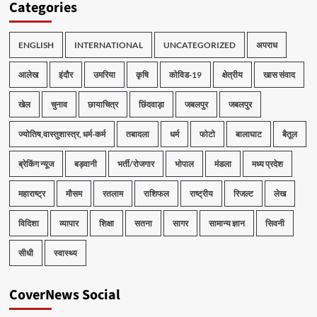
Categories
ENGLISH
INTERNATIONAL
UNCATEGORIZED
अपराध
आलेख
इंदौर
उमरिया
कृषि
कोविड-19
क्षेत्रीय
खास संवाद
खेल
चुनाव
छायाचित्र
छिंदवाड़ा
जबलपुर
जबलपुर
ज्योतिष,वास्तुशास्त्र, धर्म-कर्म
तबादला
धर्म
फोटो
बालाघाट
बैतूल
ब्रेकिंग न्यूज
बड़वानी
भर्ती/रोजगार
भोपाल
मंडला
मध्य प्रदेश
महाराष्ट्र
मौसम
रतलाम
राशिफल
राष्ट्रीय
रिजल्ट
लेख
विदिशा
व्यापार
शिक्षा
सतना
सागर
सामान्य ज्ञान
सिवनी
सीधी
स्वास्थ्य
CoverNews Social