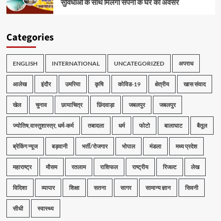
सुविधाओं के साथ मिलेगा सपनों के घर का अवसर
Categories
ENGLISH
INTERNATIONAL
UNCATEGORIZED
अपराध
आलेख
इंदौर
उमरिया
कृषि
कोविड-19
क्षेत्रीय
खास संवाद
खेल
चुनाव
छायाचित्र
छिंदवाड़ा
जबलपुर
जबलपुर
ज्योतिष,वास्तुशास्त्र, धर्म-कर्म
तबादला
धर्म
फोटो
बालाघाट
बैतूल
ब्रेकिंग न्यूज
बड़वानी
भर्ती/रोजगार
भोपाल
मंडला
मध्य प्रदेश
महाराष्ट्र
मौसम
रतलाम
राशिफल
राष्ट्रीय
रिजल्ट
लेख
विदिशा
व्यापार
शिक्षा
सतना
सागर
सामान्य ज्ञान
सिवनी
सीधी
स्वास्थ्य