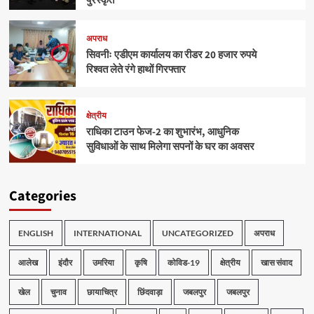
पुरस्कृत
अपराध
सिवनीः एडीएम कार्यालय का रीडर 20 हजार रुपये
रिश्वत लेते रंगे हाथों गिरफ्तार
क्षेत्रीय
राधिका टाउन फेज-2 का शुभारंभ, आधुनिक
सुविधाओं के साथ मिलेगा सपनों के घर का अवसर
Categories
ENGLISH
INTERNATIONAL
UNCATEGORIZED
अपराध
आलेख
इंदौर
उमरिया
कृषि
कोविड-19
क्षेत्रीय
खास संवाद
खेल
चुनाव
छायाचित्र
छिंदवाड़ा
जबलपुर
जबलपुर