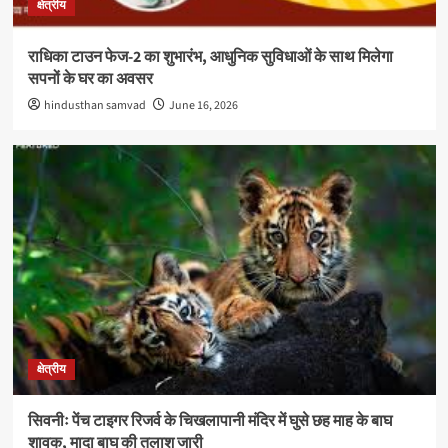
क्षेत्रीय
राधिका टाउन फेज-2 का शुभारंभ, आधुनिक सुविधाओं के साथ मिलेगा
सपनों के घर का अवसर
hindusthan samvad
June 16, 2026
क्षेत्रीय
सिवनीः पेंच टाइगर रिजर्व के चिखलापानी मंदिर में घुसे छह माह के बाघ
शावक, मादा बाघ की तलाश जारी