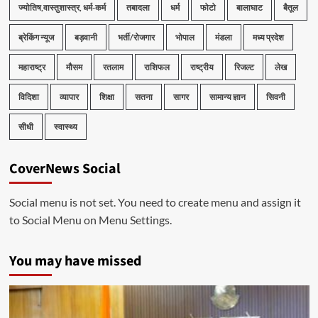
ज्योतिष,वास्तुशास्त्र, धर्म-कर्म
तबादला
धर्म
फोटो
बालाघाट
बैतूल
ब्रेकिंग न्यूज
बड़वानी
भर्ती/रोजगार
भोपाल
मंडला
मध्य प्रदेश
महाराष्ट्र
मौसम
रतलाम
राशिफल
राष्ट्रीय
रिजल्ट
लेख
विदिशा
व्यापार
शिक्षा
सतना
सागर
सामान्य ज्ञान
सिवनी
सीधी
स्वास्थ्य
CoverNews Social
Social menu is not set. You need to create menu and assign it
to Social Menu on Menu Settings.
You may have missed