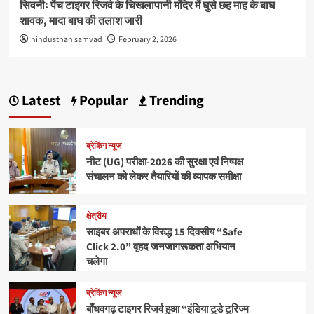
सिवनीः पेंच टाइगर रिजर्व के चिखलापानी मंदिर में घुसे छह माह के बाघ
शावक, मादा बाघ की तलाश जारी
hindusthan samvad
February 2, 2026
Latest
Popular
Trending
ब्रेकिंग न्यूज
नीट (UG) परीक्षा-2026 की सुरक्षा एवं निष्पक्ष
संचालन को लेकर तैयारियों की व्यापक समीक्षा
क्षेत्रीय
साइबर अपराधों के विरुद्ध 15 दिवसीय “Safe
Click 2.0” वृहद जनजागरूकता अभियान
चलेगा
ब्रेकिंग न्यूज
बाँधवगढ़ टाइगर रिजर्व हुआ “इंडिया टुडे टूरिज्म