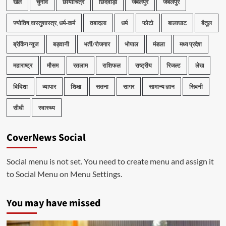
खेल
चुनाव
छायाचित्र
छिंदवाड़ा
जबलपुर
जबलपुर
ज्योतिष,वास्तुशास्त्र, धर्म-कर्म
तबादला
धर्म
फोटो
बालाघाट
बैतूल
ब्रेकिंग न्यूज
बड़वानी
भर्ती/रोजगार
भोपाल
मंडला
मध्य प्रदेश
महाराष्ट्र
मौसम
रतलाम
राशिफल
राष्ट्रीय
रिजल्ट
लेख
विदिशा
व्यापार
शिक्षा
सतना
सागर
सामान्य ज्ञान
सिवनी
सीधी
स्वास्थ्य
CoverNews Social
Social menu is not set. You need to create menu and assign it
to Social Menu on Menu Settings.
You may have missed