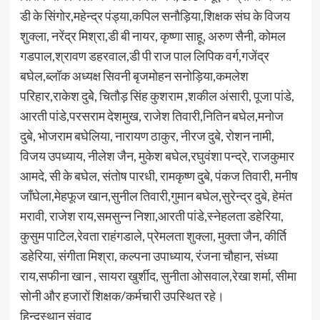
डी के सिंगोर,महेन्द्र पंड्या,कपिल सनौड़िया,शिक्षक संघ के विजय
शुक्ला, नरेंद्र मिश्रा,डी बी नायर, कृष्णा साहू, अरुण सैनी, कोमल
गडपाल,श्रावण डहरवाल,डी पी राज पाल लिपिक वर्ग,गजेंद्र
बघेल,ब्लॉक अध्यक्ष सिवनी बृजमोहन सनोड़िया,कमलेश
परिहार,राकेश दुबेे, चितौड़ सिंह कुशराम ,शकील अंसारी, पूजा पांडे,
आरती पांडे,परसराम देशमुख, राजेश तिवारी,नितिन बघेल,मनोज
दुबे, भोजराम बघेलिया, नारायण ठाकुर, नीरज दुबे, रोशन नामी,
विजय उपध्याय, नीलेश जैन, मुकेश बघेल,रघुवंशा पन्द्रे, राजकुमार
आमदे, सी के बघेल, संतोष पारधी, रामकृष्ण दुबे, पंकज तिवारी, मनीष
जाँघेला,मेहफूज खान,सुनील तिवारी,गुमान बघेल,सुरेन्द्र दुबे, हेमंत
मरावी, राजेश राय,समसुन्न निशा,आरती पांडे,स्नेहलता डहेरिया,
कुसुम पाटिल,रेवता राहंगडाले, प्रेमलता शुक्ला, मुक्ता जैन, कीर्ति
डहेरिया, संगीता मिश्रा, कल्पना उपाध्याय, रंजना चौहान, संध्या
राय,सफीना खान , सायरा खुर्शीद, सुनीता ओसवाल,रेखा शर्मा, सीमा
सोनी और हजारों शिक्षक/कर्मचारी उपस्थित रहे।
हिन्दुस्थान संवाद