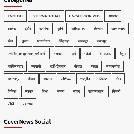
Categories
ENGLISH
INTERNATIONAL
UNCATEGORIZED
अपराध
आलेख
इंदौर
उमरिया
कृषि
कोविड-19
क्षेत्रीय
खास संवाद
खेल
चुनाव
छायाचित्र
छिंदवाड़ा
जबलपुर
जबलपुर
ज्योतिष,वास्तुशास्त्र, धर्म-कर्म
तबादला
धर्म
फोटो
बालाघाट
बैतूल
ब्रेकिंग न्यूज
बड़वानी
भर्ती/रोजगार
भोपाल
मंडला
मध्य प्रदेश
महाराष्ट्र
मौसम
रतलाम
राशिफल
राष्ट्रीय
रिजल्ट
लेख
विदिशा
व्यापार
शिक्षा
सतना
सागर
सामान्य ज्ञान
सिवनी
सीधी
स्वास्थ्य
CoverNews Social