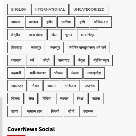
ENGLISH
INTERNATIONAL
UNCATEGORIZED
अपराध
आलेख
इंदौर
उमरिया
कृषि
कोविड-19
क्षेत्रीय
खास संवाद
खेल
चुनाव
छायाचित्र
छिंदवाड़ा
जबलपुर
जबलपुर
ज्योतिष,वास्तुशास्त्र, धर्म-कर्म
तबादला
धर्म
फोटो
बालाघाट
बैतूल
ब्रेकिंग न्यूज
बड़वानी
भर्ती/रोजगार
भोपाल
मंडला
मध्य प्रदेश
महाराष्ट्र
मौसम
रतलाम
राशिफल
राष्ट्रीय
रिजल्ट
लेख
विदिशा
व्यापार
शिक्षा
सतना
सागर
सामान्य ज्ञान
सिवनी
सीधी
स्वास्थ्य
CoverNews Social