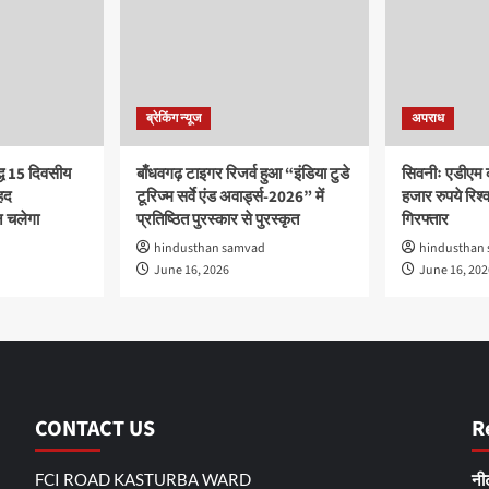
ब्रेकिंग न्यूज
अपराध
द्ध 15 दिवसीय
बाँधवगढ़ टाइगर रिजर्व हुआ “इंडिया टुडे
सिवनीः एडीएम 
हद
टूरिज्म सर्वे एंड अवार्ड्स-2026” में
हजार रुपये रिश्वत
 चलेगा
प्रतिष्ठित पुरस्कार से पुरस्कृत
गिरफ्तार
hindusthan samvad
hindusthan
June 16, 2026
June 16, 202
CONTACT US
R
FCI ROAD KASTURBA WARD
नीट