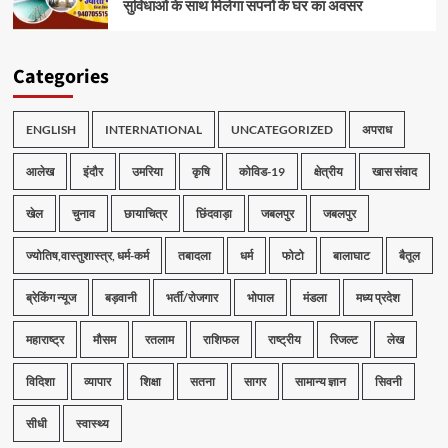
सुविधाओं के साथ मिलेगा सपनों के घर का अवसर
Categories
ENGLISH
INTERNATIONAL
UNCATEGORIZED
अपराध
आलेख
इंदौर
उमरिया
कृषि
कोविड-19
क्षेत्रीय
खास संवाद
खेल
चुनाव
छायाचित्र
छिंदवाड़ा
जबलपुर
जबलपुर
ज्योतिष,वास्तुशास्त्र, धर्म-कर्म
तबादला
धर्म
फोटो
बालाघाट
बैतूल
ब्रेकिंग न्यूज
बड़वानी
भर्ती/रोजगार
भोपाल
मंडला
मध्य प्रदेश
महाराष्ट्र
मौसम
रतलाम
राशिफल
राष्ट्रीय
रिजल्ट
लेख
विदिशा
व्यापार
शिक्षा
सतना
सागर
सामान्य ज्ञान
सिवनी
सीधी
स्वास्थ्य