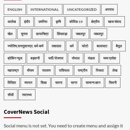
ENGLISH
INTERNATIONAL
UNCATEGORIZED
अपराध
आलेख
इंदौर
उमरिया
कृषि
कोविड-19
क्षेत्रीय
खास संवाद
खेल
चुनाव
छायाचित्र
छिंदवाड़ा
जबलपुर
जबलपुर
ज्योतिष,वास्तुशास्त्र, धर्म-कर्म
तबादला
धर्म
फोटो
बालाघाट
बैतूल
ब्रेकिंग न्यूज
बड़वानी
भर्ती/रोजगार
भोपाल
मंडला
मध्य प्रदेश
महाराष्ट्र
मौसम
रतलाम
राशिफल
राष्ट्रीय
रिजल्ट
लेख
विदिशा
व्यापार
शिक्षा
सतना
सागर
सामान्य ज्ञान
सिवनी
सीधी
स्वास्थ्य
CoverNews Social
Social menu is not set. You need to create menu and assign it