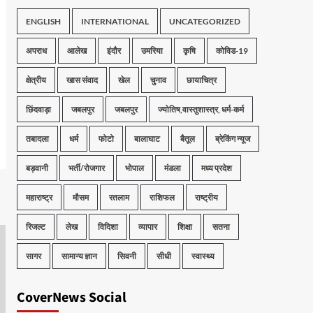
ENGLISH
INTERNATIONAL
UNCATEGORIZED
अपराध
आलेख
इंदौर
उमरिया
कृषि
कोविड-19
क्षेत्रीय
खास संवाद
खेल
चुनाव
छायाचित्र
छिंदवाड़ा
जबलपुर
जबलपुर
ज्योतिष,वास्तुशास्त्र, धर्म-कर्म
तबादला
धर्म
फोटो
बालाघाट
बैतूल
ब्रेकिंग न्यूज
बड़वानी
भर्ती/रोजगार
भोपाल
मंडला
मध्य प्रदेश
महाराष्ट्र
मौसम
रतलाम
राशिफल
राष्ट्रीय
रिजल्ट
लेख
विदिशा
व्यापार
शिक्षा
सतना
सागर
सामान्य ज्ञान
सिवनी
सीधी
स्वास्थ्य
CoverNews Social