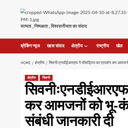
Skip
to
content
सत्यता , निष्पक्षता , विश्वसनीयता का संवाद
ब्रेकिंग न्यूज
खास संवाद
क्षेत्रीय
राष्ट्रीय
खेल
HOME
क्षेत्रीय
सिवनीःएनडीईआरएफ ने मॉकड्रिल का प्रदर्शन कर आमजनों क
क्षेत्रीय
सिवनी
सिवनीःएनडीईआरएफ ने
कर आमजनों को भू-कं
संबंधी जानकारी दी