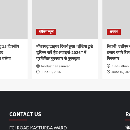
ब्रेकिंग न्यूज
अपराध
द्ध 15 दिवसीय
बाँधवगढ़ टाइगर रिजर्व हुआ “इंडिया टुडे
सिवनीः एडीएम 
हद
टूरिज्म सर्वे एंड अवार्ड्स-2026” में
हजार रुपये रिश्वत
 चलेगा
प्रतिष्ठित पुरस्कार से पुरस्कृत
गिरफ्तार
hindusthan samvad
hindusthan
June 16, 2026
June 16, 202
CONTACT US
R
FCI ROAD KASTURBA WARD
नीट