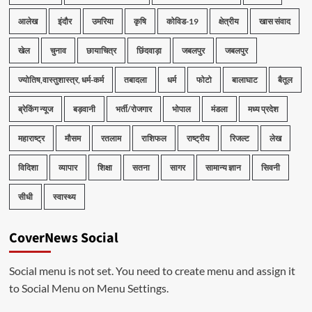
आलेख
इंदौर
उमरिया
कृषि
कोविड-19
क्षेत्रीय
खास संवाद
खेल
चुनाव
छायाचित्र
छिंदवाड़ा
जबलपुर
जबलपुर
ज्योतिष,वास्तुशास्त्र, धर्म-कर्म
तबादला
धर्म
फोटो
बालाघाट
बैतूल
ब्रेकिंग न्यूज
बड़वानी
भर्ती/रोजगार
भोपाल
मंडला
मध्य प्रदेश
महाराष्ट्र
मौसम
रतलाम
राशिफल
राष्ट्रीय
रिजल्ट
लेख
विदिशा
व्यापार
शिक्षा
सतना
सागर
सामान्य ज्ञान
सिवनी
सीधी
स्वास्थ्य
CoverNews Social
Social menu is not set. You need to create menu and assign it
to Social Menu on Menu Settings.