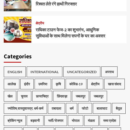
रिश्वत लेते रंगे हाथों गिरफ्तार
क्षेत्रीय
राधिका टाउन फेज-2 का शुभारंभ, आधुनिक
सुविधाओं के साथ मिलेगा सपनों के घर का अवसर
Categories
ENGLISH
INTERNATIONAL
UNCATEGORIZED
अपराध
आलेख
इंदौर
उमरिया
कृषि
कोविड-19
क्षेत्रीय
खास संवाद
खेल
चुनाव
छायाचित्र
छिंदवाड़ा
जबलपुर
जबलपुर
ज्योतिष,वास्तुशास्त्र, धर्म-कर्म
तबादला
धर्म
फोटो
बालाघाट
बैतूल
ब्रेकिंग न्यूज
बड़वानी
भर्ती/रोजगार
भोपाल
मंडला
मध्य प्रदेश