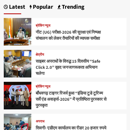
Latest
Popular
Trending
ब्रेकिंग न्यूज
नीट (UG) परीक्षा-2026 की सुरक्षा एवं निष्पक्ष
संचालन को लेकर तैयारियों की व्यापक समीक्षा
क्षेत्रीय
साइबर अपराधों के विरुद्ध 15 दिवसीय “Safe
Click 2.0” वृहद जनजागरूकता अभियान
चलेगा
ब्रेकिंग न्यूज
बाँधवगढ़ टाइगर रिजर्व हुआ “इंडिया टुडे टूरिज्म
सर्वे एंड अवार्ड्स-2026” में प्रतिष्ठित पुरस्कार से
पुरस्कृत
अपराध
सिवनीः एडीएम कार्यालय का रीडर 20 हजार रुपये