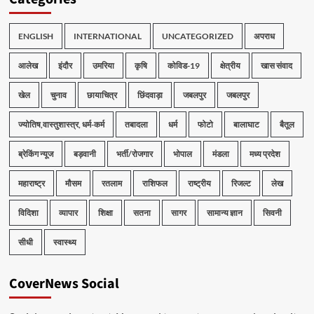
ENGLISH
INTERNATIONAL
UNCATEGORIZED
अपराध
आलेख
इंदौर
उमरिया
कृषि
कोविड-19
क्षेत्रीय
खास संवाद
खेल
चुनाव
छायाचित्र
छिंदवाड़ा
जबलपुर
जबलपुर
ज्योतिष,वास्तुशास्त्र, धर्म-कर्म
तबादला
धर्म
फोटो
बालाघाट
बैतूल
ब्रेकिंग न्यूज
बड़वानी
भर्ती/रोजगार
भोपाल
मंडला
मध्य प्रदेश
महाराष्ट्र
मौसम
रतलाम
राशिफल
राष्ट्रीय
रिजल्ट
लेख
विदिशा
व्यापार
शिक्षा
सतना
सागर
सामान्य ज्ञान
सिवनी
सीधी
स्वास्थ्य
CoverNews Social