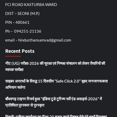
FCI ROAD KASTURBA WARD
DIST – SEONI (M.P.)
PIN – 480661
Ph – 094251-21136
email – hindusthansamvad@gmail.com
Recent Posts
नीट (UG) परीक्षा-2026 की सुरक्षा एवं निष्पक्ष संचालन को लेकर तैयारियों की
व्यापक समीक्षा
साइबर अपराधों के विरुद्ध 15 दिवसीय “Safe Click 2.0” वृहद जनजागरूकता
अभियान चलेगा
बाँधवगढ़ टाइगर रिजर्व हुआ “इंडिया टुडे टूरिज्म सर्वे एंड अवार्ड्स-2026” में
प्रतिष्ठित पुरस्कार से पुरस्कृत
सिवनीः एडीएम कार्यालय का रीडर 20 हजार रुपये रिश्वत लेते रंगे हाथों गिरफ्तार