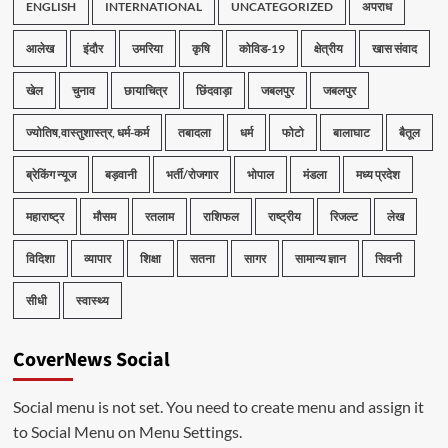
ENGLISH
INTERNATIONAL
UNCATEGORIZED
अपराध
आलेख
इंदौर
उमरिया
कृषि
कोविड-19
क्षेत्रीय
खास संवाद
खेल
चुनाव
छायाचित्र
छिंदवाड़ा
जबलपुर
जबलपुर
ज्योतिष,वास्तुशास्त्र, धर्म-कर्म
तबादला
धर्म
फोटो
बालाघाट
बैतूल
ब्रेकिंग न्यूज
बड़वानी
भर्ती/रोजगार
भोपाल
मंडला
मध्य प्रदेश
महाराष्ट्र
मौसम
रतलाम
राशिफल
राष्ट्रीय
रिजल्ट
लेख
विदिशा
व्यापार
शिक्षा
सतना
सागर
सामान्य ज्ञान
सिवनी
सीधी
स्वास्थ्य
CoverNews Social
Social menu is not set. You need to create menu and assign it
to Social Menu on Menu Settings.