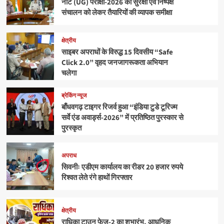
नीट (UG) परीक्षा-2026 की सुरक्षा एवं निष्पक्ष
संचालन को लेकर तैयारियों की व्यापक समीक्षा
क्षेत्रीय
साइबर अपराधों के विरुद्ध 15 दिवसीय “Safe
Click 2.0” वृहद जनजागरूकता अभियान
चलेगा
ब्रेकिंग न्यूज
बाँधवगढ़ टाइगर रिजर्व हुआ “इंडिया टुडे टूरिज्म
सर्वे एंड अवार्ड्स-2026” में प्रतिष्ठित पुरस्कार से
पुरस्कृत
अपराध
सिवनीः एडीएम कार्यालय का रीडर 20 हजार रुपये
रिश्वत लेते रंगे हाथों गिरफ्तार
क्षेत्रीय
राधिका टाउन फेज-2 का शुभारंभ, आधुनिक