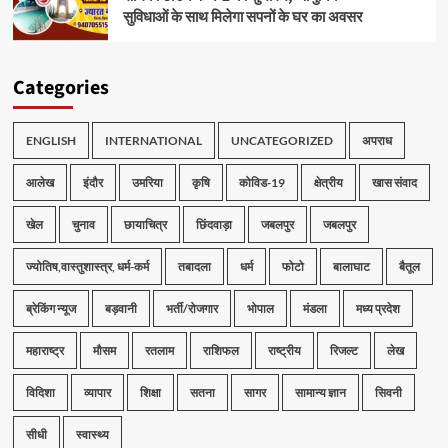
सुविधाओं के साथ मिलेगा सपनों के घर का अवसर
Categories
ENGLISH
INTERNATIONAL
UNCATEGORIZED
अपराध
आलेख
इंदौर
उमरिया
कृषि
कोविड-19
क्षेत्रीय
खास संवाद
खेल
चुनाव
छायाचित्र
छिंदवाड़ा
जबलपुर
जबलपुर
ज्योतिष,वास्तुशास्त्र, धर्म-कर्म
तबादला
धर्म
फोटो
बालाघाट
बैतूल
ब्रेकिंग न्यूज
बड़वानी
भर्ती/रोजगार
भोपाल
मंडला
मध्य प्रदेश
महाराष्ट्र
मौसम
रतलाम
राशिफल
राष्ट्रीय
रिजल्ट
लेख
विदिशा
व्यापार
शिक्षा
सतना
सागर
सामान्य ज्ञान
सिवनी
सीधी
स्वास्थ्य