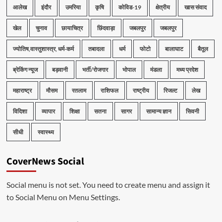
आलेख
इंदौर
उमरिया
कृषि
कोविड-19
क्षेत्रीय
खास संवाद
खेल
चुनाव
छायाचित्र
छिंदवाड़ा
जबलपुर
जबलपुर
ज्योतिष,वास्तुशास्त्र, धर्म-कर्म
तबादला
धर्म
फोटो
बालाघाट
बैतूल
ब्रेकिंग न्यूज
बड़वानी
भर्ती/रोजगार
भोपाल
मंडला
मध्य प्रदेश
महाराष्ट्र
मौसम
रतलाम
राशिफल
राष्ट्रीय
रिजल्ट
लेख
विदिशा
व्यापार
शिक्षा
सतना
सागर
सामान्य ज्ञान
सिवनी
सीधी
स्वास्थ्य
CoverNews Social
Social menu is not set. You need to create menu and assign it
to Social Menu on Menu Settings.