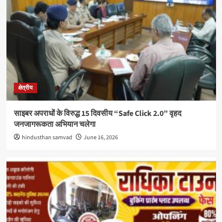
क्षेत्रीय
साइबर अपराधों के विरुद्ध 15 दिवसीय “Safe Click 2.0” वृहद
जनजागरूकता अभियान चलेगा
hindusthan samvad
June 16, 2026