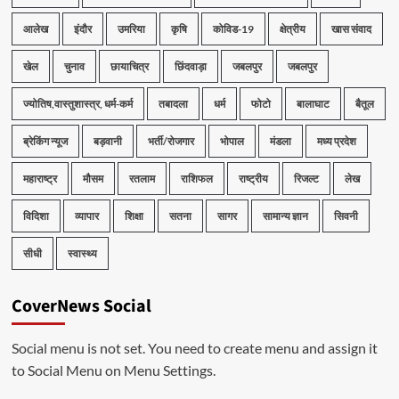
आलेख
इंदौर
उमरिया
कृषि
कोविड-19
क्षेत्रीय
खास संवाद
खेल
चुनाव
छायाचित्र
छिंदवाड़ा
जबलपुर
जबलपुर
ज्योतिष,वास्तुशास्त्र, धर्म-कर्म
तबादला
धर्म
फोटो
बालाघाट
बैतूल
ब्रेकिंग न्यूज
बड़वानी
भर्ती/रोजगार
भोपाल
मंडला
मध्य प्रदेश
महाराष्ट्र
मौसम
रतलाम
राशिफल
राष्ट्रीय
रिजल्ट
लेख
विदिशा
व्यापार
शिक्षा
सतना
सागर
सामान्य ज्ञान
सिवनी
सीधी
स्वास्थ्य
CoverNews Social
Social menu is not set. You need to create menu and assign it
to Social Menu on Menu Settings.