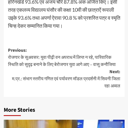
हरिनखेडे 93.6% एवं अजय चौरे 87.8% अंक अर्जित किए। इसी
तरह एकलव्य विद्यालय घंसौर की कक्षा 10वी की छात्राऐं रूपाली
उइके 93.6% तथा अपर्णा ऐरावा 90.8 % को प्रशस्ति पत्र व स्मृति
चिन्ह देकर सम्मानित किया गया।
Post
Previous:
रोजगार के सुअवसर: युवा पीढ़ी वन अपराध में लिप्त न रहे, पारिवारिक
navigation
स्थिति को सुदृढ़ बनाने के लिए बेरोजगार युवा आगे आए – वासु कनौजिया
Next:
म.प्र.: संभाग स्तरीय गणित एवं पर्यावरण मॉडल प्रदर्शनी में सिवनी जिला
रहा अव्वल
More Stories