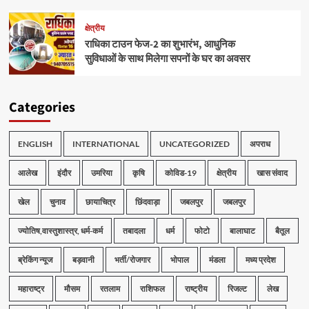
क्षेत्रीय
राधिका टाउन फेज-2 का शुभारंभ, आधुनिक
सुविधाओं के साथ मिलेगा सपनों के घर का अवसर
Categories
ENGLISH
INTERNATIONAL
UNCATEGORIZED
अपराध
आलेख
इंदौर
उमरिया
कृषि
कोविड-19
क्षेत्रीय
खास संवाद
खेल
चुनाव
छायाचित्र
छिंदवाड़ा
जबलपुर
जबलपुर
ज्योतिष,वास्तुशास्त्र, धर्म-कर्म
तबादला
धर्म
फोटो
बालाघाट
बैतूल
ब्रेकिंग न्यूज
बड़वानी
भर्ती/रोजगार
भोपाल
मंडला
मध्य प्रदेश
महाराष्ट्र
मौसम
रतलाम
राशिफल
राष्ट्रीय
रिजल्ट
लेख