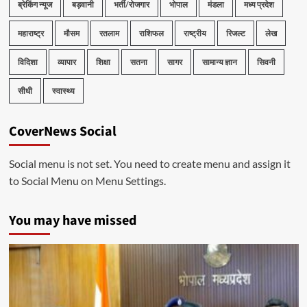
ब्रेकिंग न्यूज
बड़वानी
भर्ती/रोजगार
भोपाल
मंडला
मध्य प्रदेश
महाराष्ट्र
मौसम
रतलाम
राशिफल
राष्ट्रीय
रिजल्ट
लेख
विदिशा
व्यापार
शिक्षा
सतना
सागर
सामान्य ज्ञान
सिवनी
सीधी
स्वास्थ्य
CoverNews Social
Social menu is not set. You need to create menu and assign it
to Social Menu on Menu Settings.
You may have missed