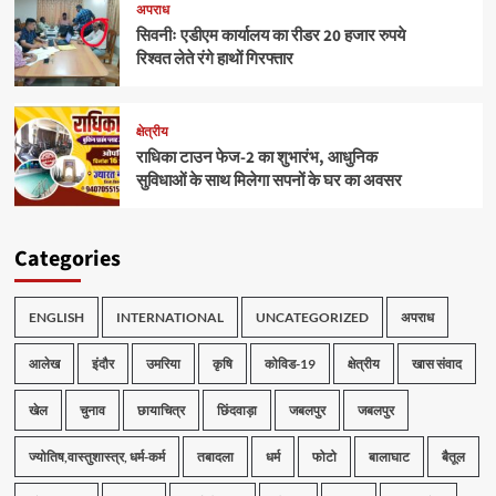
अपराध
सिवनीः एडीएम कार्यालय का रीडर 20 हजार रुपये
रिश्वत लेते रंगे हाथों गिरफ्तार
क्षेत्रीय
राधिका टाउन फेज-2 का शुभारंभ, आधुनिक
सुविधाओं के साथ मिलेगा सपनों के घर का अवसर
Categories
ENGLISH
INTERNATIONAL
UNCATEGORIZED
अपराध
आलेख
इंदौर
उमरिया
कृषि
कोविड-19
क्षेत्रीय
खास संवाद
खेल
चुनाव
छायाचित्र
छिंदवाड़ा
जबलपुर
जबलपुर
ज्योतिष,वास्तुशास्त्र, धर्म-कर्म
तबादला
धर्म
फोटो
बालाघाट
बैतूल