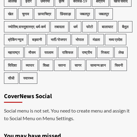
आलेख
इंदौर
उमरिया
कृषि
कोविड-19
क्षेत्रीय
खास संवाद
खेल
चुनाव
छायाचित्र
छिंदवाड़ा
जबलपुर
जबलपुर
ज्योतिष,वास्तुशास्त्र, धर्म-कर्म
तबादला
धर्म
फोटो
बालाघाट
बैतूल
ब्रेकिंग न्यूज
बड़वानी
भर्ती/रोजगार
भोपाल
मंडला
मध्य प्रदेश
महाराष्ट्र
मौसम
रतलाम
राशिफल
राष्ट्रीय
रिजल्ट
लेख
विदिशा
व्यापार
शिक्षा
सतना
सागर
सामान्य ज्ञान
सिवनी
सीधी
स्वास्थ्य
CoverNews Social
Social menu is not set. You need to create menu and assign it
to Social Menu on Menu Settings.
You may have missed