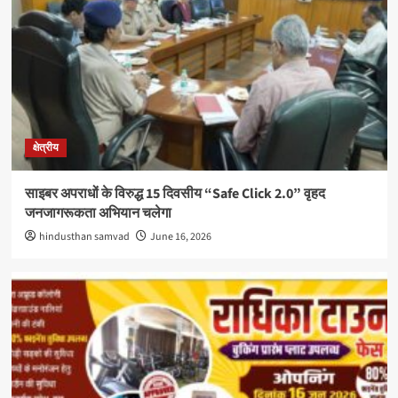
क्षेत्रीय
साइबर अपराधों के विरुद्ध 15 दिवसीय “Safe Click 2.0” वृहद
जनजागरूकता अभियान चलेगा
hindusthan samvad
June 16, 2026