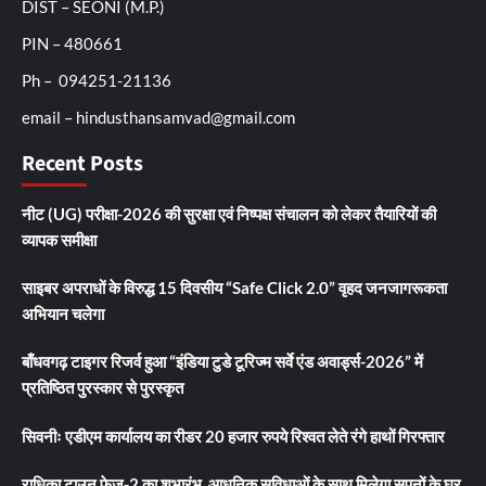
DIST – SEONI (M.P.)
PIN – 480661
Ph – 094251-21136
email – hindusthansamvad@gmail.com
Recent Posts
नीट (UG) परीक्षा-2026 की सुरक्षा एवं निष्पक्ष संचालन को लेकर तैयारियों की
व्यापक समीक्षा
साइबर अपराधों के विरुद्ध 15 दिवसीय “Safe Click 2.0” वृहद जनजागरूकता
अभियान चलेगा
बाँधवगढ़ टाइगर रिजर्व हुआ “इंडिया टुडे टूरिज्म सर्वे एंड अवार्ड्स-2026” में
प्रतिष्ठित पुरस्कार से पुरस्कृत
सिवनीः एडीएम कार्यालय का रीडर 20 हजार रुपये रिश्वत लेते रंगे हाथों गिरफ्तार
राधिका टाउन फेज-2 का शुभारंभ, आधुनिक सुविधाओं के साथ मिलेगा सपनों के घर