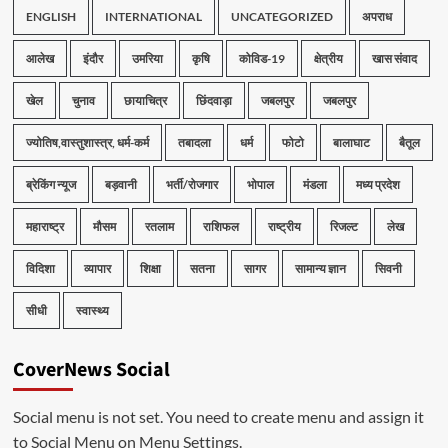
ENGLISH
INTERNATIONAL
UNCATEGORIZED
अपराध
आलेख
इंदौर
उमरिया
कृषि
कोविड-19
क्षेत्रीय
खास संवाद
खेल
चुनाव
छायाचित्र
छिंदवाड़ा
जबलपुर
जबलपुर
ज्योतिष,वास्तुशास्त्र, धर्म-कर्म
तबादला
धर्म
फोटो
बालाघाट
बैतूल
ब्रेकिंग न्यूज
बड़वानी
भर्ती/रोजगार
भोपाल
मंडला
मध्य प्रदेश
महाराष्ट्र
मौसम
रतलाम
राशिफल
राष्ट्रीय
रिजल्ट
लेख
विदिशा
व्यापार
शिक्षा
सतना
सागर
सामान्य ज्ञान
सिवनी
सीधी
स्वास्थ्य
CoverNews Social
Social menu is not set. You need to create menu and assign it
to Social Menu on Menu Settings.