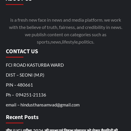
is a fresh new face in news and media platform. we work
with the believe of truth, fairness, and credibility in news.
we publish content on categories such as
sports,news,lifestyle,politics.
CONTACT US
FCI ROAD KASTURBA WARD
DIST – SEONI (M.P.)
PIN – 480661
Ph – 094251-21136
email – hindusthansamvad@gmail.com
Recent Posts
नीट (UG) परीक्षा-2026 की सुरक्षा एवं निष्पक्ष संचालन को लेकर तैयारियों की