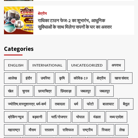
क्षेत्रीय
राधिका टाउन फेज-2 का शुभारंभ, आधुनिक
सुविधाओं के साथ मिलेगा सपनों के घर का अवसर
Categories
ENGLISH
INTERNATIONAL
UNCATEGORIZED
अपराध
आलेख
इंदौर
उमरिया
कृषि
कोविड-19
क्षेत्रीय
खास संवाद
खेल
चुनाव
छायाचित्र
छिंदवाड़ा
जबलपुर
जबलपुर
ज्योतिष,वास्तुशास्त्र, धर्म-कर्म
तबादला
धर्म
फोटो
बालाघाट
बैतूल
ब्रेकिंग न्यूज
बड़वानी
भर्ती/रोजगार
भोपाल
मंडला
मध्य प्रदेश
महाराष्ट्र
मौसम
रतलाम
राशिफल
राष्ट्रीय
रिजल्ट
लेख