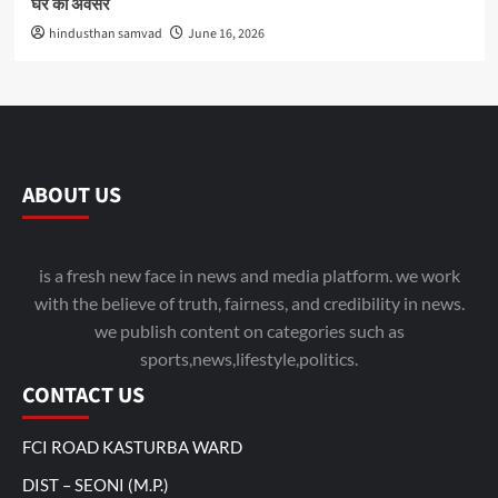
घर का अवसर
hindusthan samvad
June 16, 2026
ABOUT US
is a fresh new face in news and media platform. we work
with the believe of truth, fairness, and credibility in news.
we publish content on categories such as
sports,news,lifestyle,politics.
CONTACT US
FCI ROAD KASTURBA WARD
DIST – SEONI (M.P.)