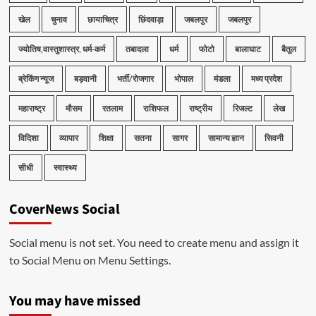
खेल
चुनाव
छायाचित्र
छिंदवाड़ा
जबलपुर
जबलपुर
ज्योतिष,वास्तुशास्त्र, धर्म-कर्म
तबादला
धर्म
फोटो
बालाघाट
बैतूल
ब्रेकिंग न्यूज
बड़वानी
भर्ती/रोजगार
भोपाल
मंडला
मध्य प्रदेश
महाराष्ट्र
मौसम
रतलाम
राशिफल
राष्ट्रीय
रिजल्ट
लेख
विदिशा
व्यापार
शिक्षा
सतना
सागर
सामान्य ज्ञान
सिवनी
सीधी
स्वास्थ्य
CoverNews Social
Social menu is not set. You need to create menu and assign it
to Social Menu on Menu Settings.
You may have missed