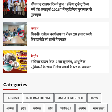
बाँधवगढ़ टाइगर रिजर्व हुआ “इंडिया टुडे टूरिज्म
सर्वे एंड अवार्ड्स-2026” में प्रतिष्ठित पुरस्कार से
पुरस्कृत
अपराध
सिवनीः एडीएम कार्यालय का रीडर 20 हजार रुपये
रिश्वत लेते रंगे हाथों गिरफ्तार
क्षेत्रीय
राधिका टाउन फेज-2 का शुभारंभ, आधुनिक
सुविधाओं के साथ मिलेगा सपनों के घर का अवसर
Categories
ENGLISH
INTERNATIONAL
UNCATEGORIZED
अपराध
आलेख
इंदौर
उमरिया
कृषि
कोविड-19
क्षेत्रीय
खास संवाद