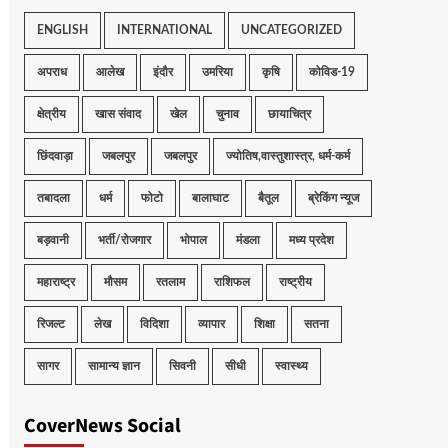
ENGLISH
INTERNATIONAL
UNCATEGORIZED
अपराध
आलेख
इंदौर
उमरिया
कृषि
कोविड-19
क्षेत्रीय
खास संवाद
खेल
चुनाव
छायाचित्र
छिंदवाड़ा
जबलपुर
जबलपुर
ज्योतिष,वास्तुशास्त्र, धर्म-कर्म
तबादला
धर्म
फोटो
बालाघाट
बैतूल
ब्रेकिंग न्यूज
बड़वानी
भर्ती/रोजगार
भोपाल
मंडला
मध्य प्रदेश
महाराष्ट्र
मौसम
रतलाम
राशिफल
राष्ट्रीय
रिजल्ट
लेख
विदिशा
व्यापार
शिक्षा
सतना
सागर
सामान्य ज्ञान
सिवनी
सीधी
स्वास्थ्य
CoverNews Social