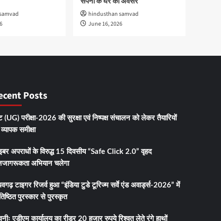
सपनों के घर का अवसर
 samvad
hindusthan samvad
6
June 16, 2026
ecent Posts
 (UG) परीक्षा-2026 की सुरक्षा एवं निष्पक्ष संचालन को लेकर तैयारियों
व्यापक समीक्षा
इबर अपराधों के विरुद्ध 15 दिवसीय “Safe Click 2.0” वृहद
जागरूकता अभियान चलेगा
धवगढ़ टाइगर रिजर्व हुआ “इंडिया टुडे टूरिज्म सर्वे एंड अवार्ड्स-2026” में
तिष्ठित पुरस्कार से पुरस्कृत
नीः एडीएम कार्यालय का रीडर 20 हजार रुपये रिश्वत लेते रंगे हाथों