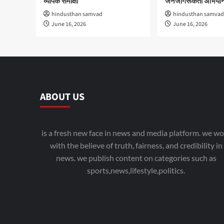
व्यापक समीक्षा
जनजागरूकता अभियान
hindusthan samvad
hindusthan samvad
June 16, 2026
June 16, 2026
ABOUT US
is a fresh new face in news and media platform. we wo
with the believe of truth, fairness, and credibility in
news. we publish content on categories such as
sports,news,lifestyle,politics.