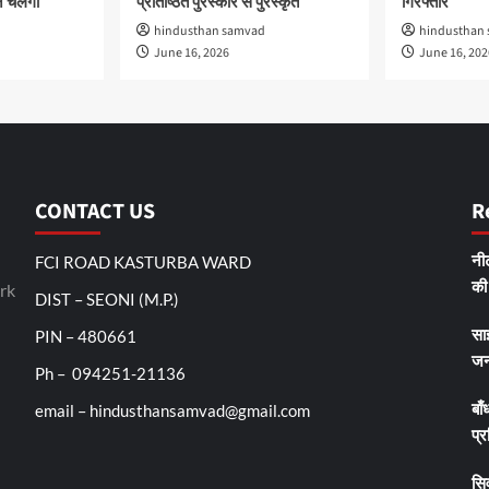
 चलेगा
प्रतिष्ठित पुरस्कार से पुरस्कृत
गिरफ्तार
hindusthan samvad
hindusthan
June 16, 2026
June 16, 202
CONTACT US
R
FCI ROAD KASTURBA WARD
नीट
rk
की 
DIST – SEONI (M.P.)
PIN – 480661
सा
जन
Ph – 094251-21136
email – hindusthansamvad@gmail.com
बाँ
प्र
सिव