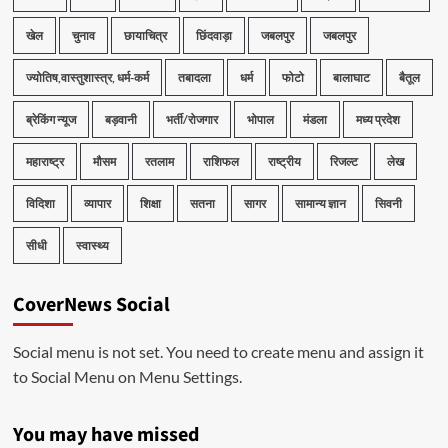
खेल
चुनाव
छायाचित्र
छिंदवाड़ा
जबलपुर
जबलपुर
ज्योतिष,वास्तुशास्त्र, धर्म-कर्म
तबादला
धर्म
फोटो
बालाघाट
बैतूल
ब्रेकिंग न्यूज
बड़वानी
भर्ती/रोजगार
भोपाल
मंडला
मध्य प्रदेश
महाराष्ट्र
मौसम
रतलाम
राशिफल
राष्ट्रीय
रिजल्ट
लेख
विदिशा
व्यापार
शिक्षा
सतना
सागर
सामान्य ज्ञान
सिवनी
सीधी
स्वास्थ्य
CoverNews Social
Social menu is not set. You need to create menu and assign it
to Social Menu on Menu Settings.
You may have missed